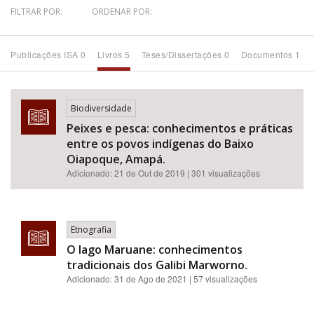
FILTRAR POR:
ORDENAR POR:
Bioma / Bacia
Publicações ISA 0
Livros 5
Teses/Dissertações 0
Documentos 1
Tema
Subtema
Biodiversidade
Peixes e pesca: conhecimentos e práticas
entre os povos indígenas do Baixo
Área de Levantamento
Oiapoque, Amapá.
Adicionado:
21 de Out de 2019
| 301 visualizações
Área Protegida
BUSCAR
Etnografia
O lago Maruane: conhecimentos
tradicionais dos Galibi Marworno.
Adicionado:
31 de Ago de 2021
| 57 visualizações