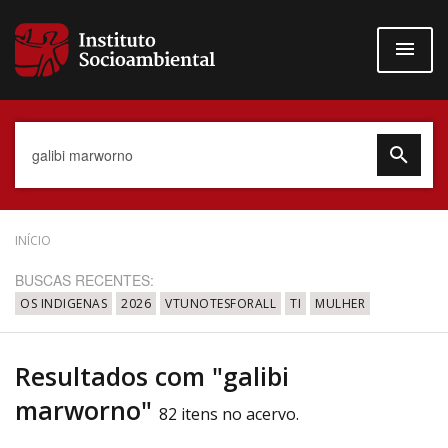
Pular
para
o
conteúdo
principal
Data do Documento
INÍCIO
BUSCAS RECENTES:
OS INDIGENAS
2026
VTUNOTESFORALL
TI
MULHER
Até
Resultados com "galibi
marworno"
82 itens no acervo.
Povo Indígena