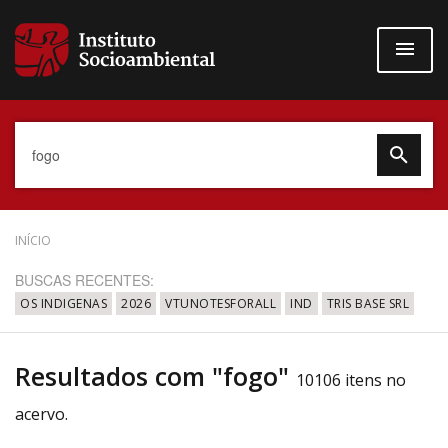
Pular
para
o
conteúdo
principal
Data do Documento
INÍCIO
BUSCAS RECENTES:
OS INDIGENAS
2026
VTUNOTESFORALL
IND
TRIS BASE SRL
Até
Resultados com "fogo"
10106 itens no
acervo.
Povo Indígena