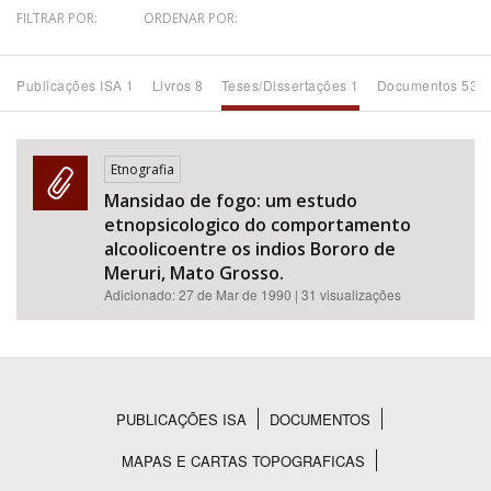
FILTRAR POR:
ORDENAR POR:
Bioma / Bacia
Publicações ISA 1
Livros 8
Teses/Dissertações 1
Documentos 53
Tema
Subtema
Etnografia
Mansidao de fogo: um estudo
etnopsicologico do comportamento
Área de Levantamento
alcoolicoentre os indios Bororo de
Meruri, Mato Grosso.
Área Protegida
Adicionado:
27 de Mar de 1990
| 31 visualizações
BUSCAR
PUBLICAÇÕES ISA
DOCUMENTOS
Rodapé
MAPAS E CARTAS TOPOGRAFICAS