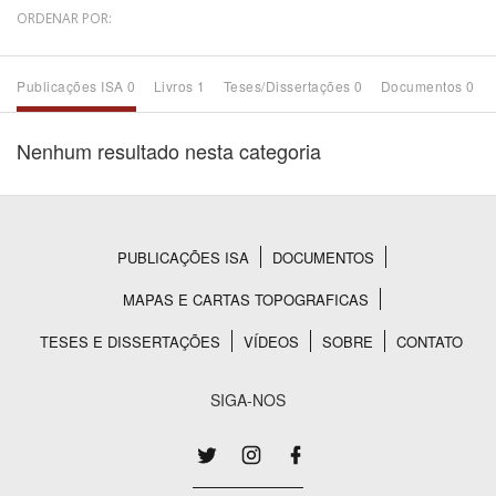
ORDENAR POR:
Bioma / Bacia
Publicações ISA 0
Livros 1
Teses/Dissertações 0
Documentos 0
Tema
Nenhum resultado nesta categoria
Subtema
Área de Levantamento
PUBLICAÇÕES ISA
DOCUMENTOS
Rodapé
Área Protegida
MAPAS E CARTAS TOPOGRAFICAS
TESES E DISSERTAÇÕES
VÍDEOS
SOBRE
CONTATO
BUSCAR
SIGA-NOS