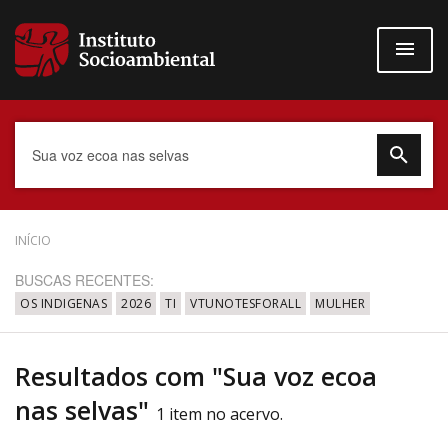
Pular
para
o
conteúdo
principal
Data do Documento
INÍCIO
BUSCAS RECENTES:
OS INDIGENAS
2026
TI
VTUNOTESFORALL
MULHER
Até
Resultados com "Sua voz ecoa
nas selvas"
1 item no acervo.
Povo Indígena