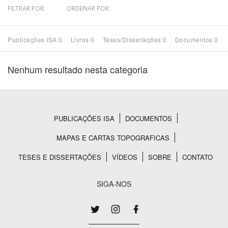
FILTRAR POR:
ORDENAR POR:
Bioma / Bacia
Publicações ISA 0
Livros 0
Teses/Dissertações 0
Documentos 0
Tema
Nenhum resultado nesta categoria
Subtema
Área de Levantamento
PUBLICAÇÕES ISA
DOCUMENTOS
Rodapé
Área Protegida
MAPAS E CARTAS TOPOGRAFICAS
TESES E DISSERTAÇÕES
VÍDEOS
SOBRE
CONTATO
BUSCAR
SIGA-NOS