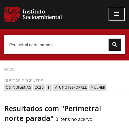
Pular
para
o
conteúdo
principal
Data do Documento
INÍCIO
BUSCAS RECENTES:
OS INDIGENAS
2026
TI
VTUNOTESFORALL
MULHER
Até
Resultados com "Perimetral
norte parada"
0 itens no acervo.
Povo Indígena