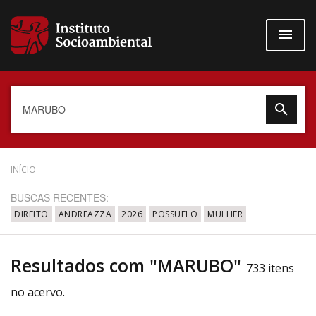
Pular
para
o
conteúdo
principal
Data do Documento
INÍCIO
BUSCAS RECENTES:
DIREITO
ANDREAZZA
2026
POSSUELO
MULHER
Até
Resultados com "MARUBO"
733 itens
no acervo.
Povo Indígena