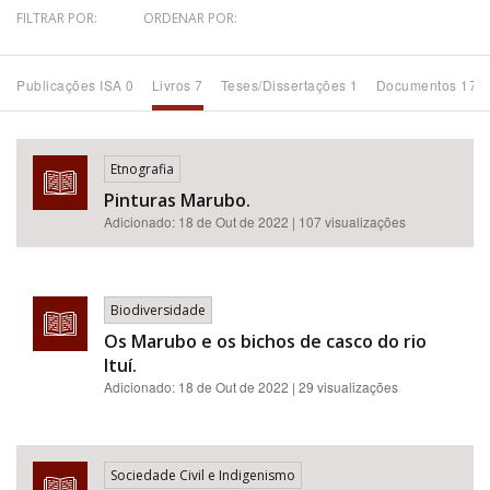
FILTRAR POR:
ORDENAR POR:
Bioma / Bacia
Publicações ISA 0
Livros 7
Teses/Dissertações 1
Documentos 17
Tema
Subtema
Etnografia
Pinturas Marubo.
Adicionado:
18 de Out de 2022
| 107 visualizações
Área de Levantamento
Área Protegida
Biodiversidade
Os Marubo e os bichos de casco do rio
BUSCAR
Ituí.
Adicionado:
18 de Out de 2022
| 29 visualizações
Sociedade Civil e Indigenismo