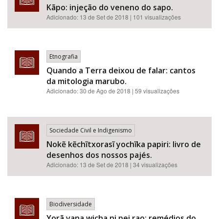
Kãpo: injeção do veneno do sapo.
Adicionado:
13 de Set de 2018
| 101 visualizações
Etnografia
Quando a Terra deixou de falar: cantos
da mitologia marubo.
Adicionado:
30 de Ago de 2018
| 59 visualizações
Sociedade Civil e Indigenismo
Nokẽ kẽchĩtxorasĩ yochĩka papiri: livro de
desenhos dos nossos pajés.
Adicionado:
13 de Set de 2018
| 34 visualizações
Biodiversidade
Yorã vana wicha ni pei rao: remédios do