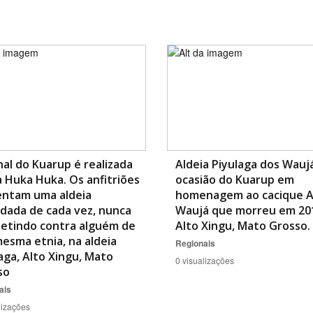
nal do Kuarup é realizada
Aldeia Piyulaga dos Wauj
a Huka Huka. Os anfitriões
ocasião do Kuarup em
entam uma aldeia
homenagem ao cacique 
dada de cada vez, nunca
Waujá que morreu em 20
etindo contra alguém de
Alto Xingu, Mato Grosso.
esma etnia, na aldeia
Regionais
aga, Alto Xingu, Mato
0 visualizações
so
ais
lizações