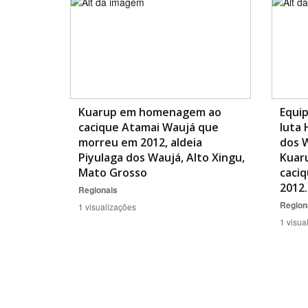
Kuarup em homenagem ao
Equip
cacique Atamai Waujá que
luta 
morreu em 2012, aldeia
dos W
Piyulaga dos Waujá, Alto Xingu,
Kuar
Mato Grosso
caci
2012.
Regionais
Region
1 visualizações
1 visua