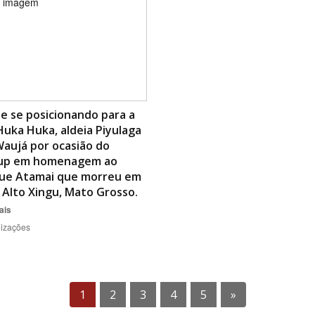
e se posicionando para a
Huka Huka, aldeia Piyulaga
aujá por ocasião do
up em homenagem ao
que Atamai que morreu em
 Alto Xingu, Mato Grosso.
ais
lizações
1
2
3
4
5
»