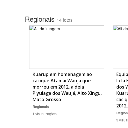
Regionais
14 fotos
Kuarup em homenagem ao
Equip
cacique Atamai Waujá que
luta 
morreu em 2012, aldeia
dos W
Piyulaga dos Waujá, Alto Xingu,
Kuar
Mato Grosso
caci
2012,
Regionais
Region
1 visualizações
3 visua