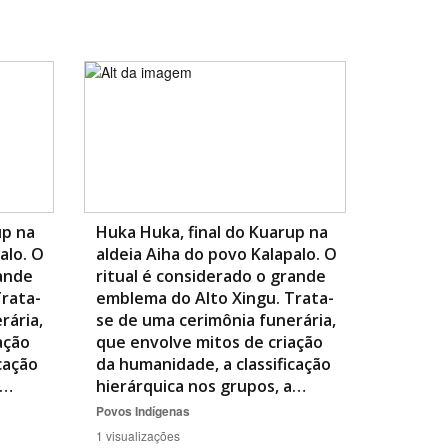
BUSCAR
up na
Huka Huka, final do Kuarup na
alo. O
aldeia Aiha do povo Kalapalo. O
rande
ritual é considerado o grande
rata-
emblema do Alto Xingu. Trata-
rária,
se de uma cerimônia funerária,
ação
que envolve mitos de criação
cação
da humanidade, a classificação
a…
hierárquica nos grupos, a…
Povos Indígenas
1 visualizações