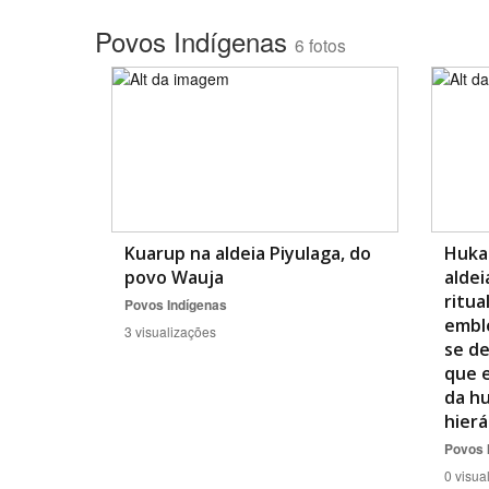
Povos Indígenas
6 fotos
Área de Levantamento
Kuarup na aldeia Piyulaga, do
Huka 
povo Wauja
aldei
ritua
Povos Indígenas
emble
3 visualizações
se de
que e
da hu
hierá
Povos 
0 visua