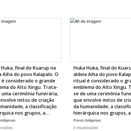
Área Protegida
Huka, final do Kuarup na
Huka Huka, final do Kuar
a Aiha do povo Kalapalo. O
aldeia Aiha do povo Kalap
l é considerado o grande
ritual é considerado o g
ma do Alto Xingu. Trata-
emblema do Alto Xingu. T
 uma cerimônia funerária,
se de uma cerimônia fune
nvolve mitos de criação
que envolve mitos de cri
manidade, a classificação
da humanidade, a classifi
rquica nos grupos, a…
hierárquica nos grupos, 
Indígenas
Povos Indígenas
lizações
2 visualizações