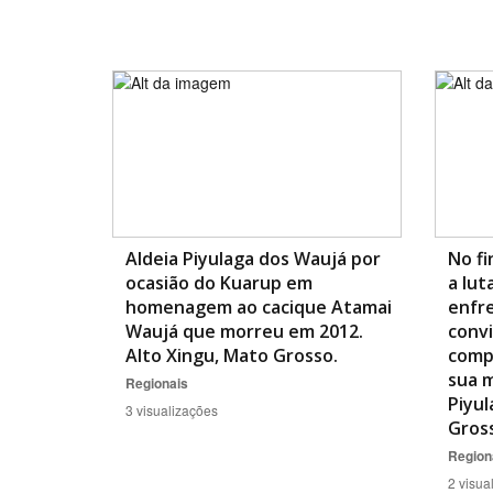
Aldeia Piyulaga dos Waujá por
No fi
ocasião do Kuarup em
a lut
homenagem ao cacique Atamai
enfr
Waujá que morreu em 2012.
convi
Alto Xingu, Mato Grosso.
comp
sua m
Regionais
Piyul
3 visualizações
Gros
Region
2 visua