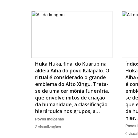
Huka Huka, final do Kuarup na
Índio
aldeia Aiha do povo Kalapalo. O
Huka,
ritual é considerado o grande
Aiha 
emblema do Alto Xingu. Trata-
é co
se de uma cerimônia funerária,
emble
que envolve mitos de criação
se de
da humanidade, a classificação
que e
hierárquica nos grupos, a…
da hu
hier
Povos Indígenas
Povos 
2 visualizações
0 visua