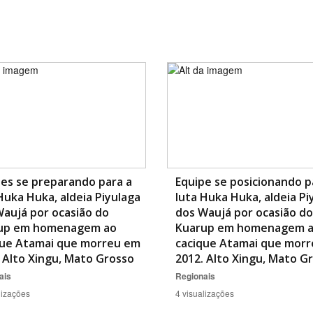
es se preparando para a
Equipe se posicionando p
Huka Huka, aldeia Piyulaga
luta Huka Huka, aldeia Pi
aujá por ocasião do
dos Waujá por ocasião do
up em homenagem ao
Kuarup em homenagem 
que Atamai que morreu em
cacique Atamai que mor
 Alto Xingu, Mato Grosso
2012. Alto Xingu, Mato G
ais
Regionais
lizações
4 visualizações