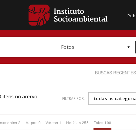
Pub
Fotos
BUSCAS RECENTES
 itens no acervo.
todas as categori
FILTRAR POR:
Bioma / Bacia
cumentos 2
Mapas 0
Vídeos 1
Notícias 255
Fotos 100
Subtema