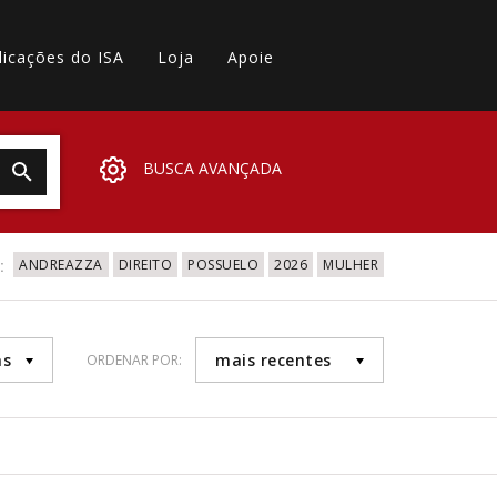
licações do ISA
Loja
Apoie
BUSCA AVANÇADA
:
ANDREAZZA
DIREITO
POSSUELO
2026
MULHER
as
mais recentes
ORDENAR POR: