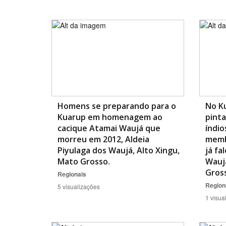
Homens se preparando para o
No K
Kuarup em homenagem ao
pinta
cacique Atamai Waujá que
índio
morreu em 2012, Aldeia
memb
Piyulaga dos Waujá, Alto Xingu,
já fa
Mato Grosso.
Waujá
Gros
Regionais
Region
5 visualizações
1 visua