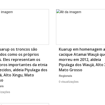
uarup os troncos são
Kuarup em homenagem 
dos como os próprios
cacique Atamai Waujá qu
s. Eles representam os
morreu em 2012, aldeia
ros importantes da etnia
Piyulaga dos Waujá, Alto 
lecidos, aldeia Piyulaga dos
Mato Grosso
, Alto Xingu, Mato
Regionais
so
0 visualizações
ais
lizações