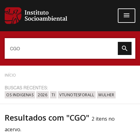
Pular
para
o
conteúdo
principal
Data do Documento
INÍCIO
BUSCAS RECENTES:
OS INDIGENAS
2026
TI
VTUNOTESFORALL
MULHER
Até
Resultados com "CGO"
2 itens no
acervo.
Povo Indígena