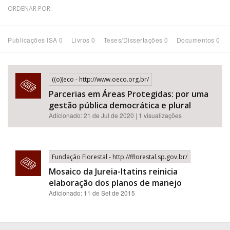
ORDENAR POR:
Bioma / Bacia
Publicações ISA 0
Livros 0
Teses/Dissertações 0
Documentos 0
Tema
Subtema
((o))eco - http://www.oeco.org.br/
Parcerias em Áreas Protegidas: por uma
gestão pública democrática e plural
Área de Levantamento
Adicionado: 21 de Jul de 2020 | 1 visualizações
Área Protegida
Fundação Florestal - http://fflorestal.sp.gov.br/
BUSCAR
Mosaico da Jureia-Itatins reinicia
elaboração dos planos de manejo
Adicionado: 11 de Set de 2015