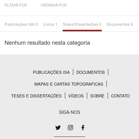
FILTRAR POR:
ORDENAR POR:
Bioma / Bacia
Publicações ISA 0
Livros 1
Teses/Dissertações 0
Documentos 9
Tema
Nenhum resultado nesta categoria
Subtema
Área de Levantamento
PUBLICAÇÕES ISA
DOCUMENTOS
Rodapé
Área Protegida
MAPAS E CARTAS TOPOGRAFICAS
TESES E DISSERTAÇÕES
VÍDEOS
SOBRE
CONTATO
BUSCAR
SIGA-NOS