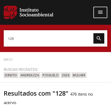
Pular
para
o
conteúdo
principal
Data do Documento
INÍCIO
BUSCAS RECENTES:
DIREITO
ANDREAZZA
POSSUELO
2026
MULHER
Até
Resultados com "128"
476 itens no
acervo.
Povo Indígena