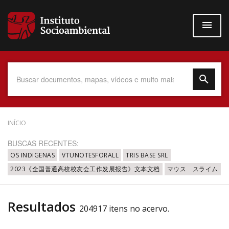
Pular
para
o
conteúdo
principal
Data do Documento
INÍCIO
BUSCAS RECENTES:
OS INDIGENAS
VTUNOTESFORALL
TRIS BASE SRL
2023《全国普通高校校友会工作发展报告》文本文档
マウス スライム
Até
Resultados
204917 itens no acervo.
Povo Indígena