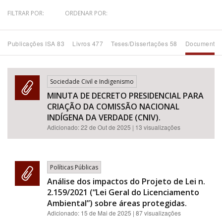
FILTRAR POR:
ORDENAR POR:
Bioma / Bacia
Publicações ISA 83
Livros 477
Teses/Dissertações 58
Documentos
Tema
Subtema
Sociedade Civil e Indigenismo
MINUTA DE DECRETO PRESIDENCIAL PARA
Área de Levantamento
CRIAÇÃO DA COMISSÃO NACIONAL
INDÍGENA DA VERDADE (CNIV).
Área Protegida
Adicionado:
22 de Out de 2025
| 13 visualizações
BUSCAR
Políticas Públicas
Análise dos impactos do Projeto de Lei n.
2.159/2021 (“Lei Geral do Licenciamento
Ambiental”) sobre áreas protegidas.
Adicionado:
15 de Mai de 2025
| 87 visualizações