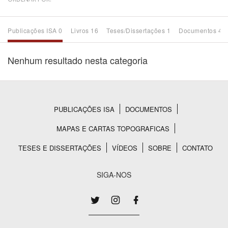
Bioma / Bacia
Publicações ISA 0
Livros 16
Teses/Dissertações 1
Documentos 47
Tema
Nenhum resultado nesta categoria
Subtema
Área de Levantamento
PUBLICAÇÕES ISA
DOCUMENTOS
Rodapé
MAPAS E CARTAS TOPOGRAFICAS
Área Protegida
TESES E DISSERTAÇÕES
VÍDEOS
SOBRE
CONTATO
BUSCAR
SIGA-NOS