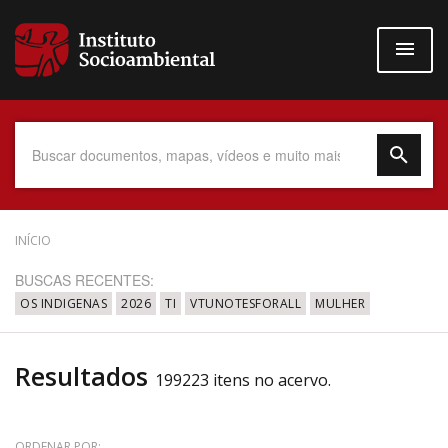
Pular
para
o
conteúdo
principal
Data do Documento
INÍCIO
BUSCAS RECENTES:
OS INDIGENAS
2026
TI
VTUNOTESFORALL
MULHER
Até
Resultados
199223 itens no acervo.
Povo Indígena
ORDENAR POR: