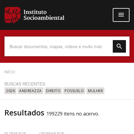
Pular
para
o
conteúdo
principal
Data do Documento
INÍCIO
BUSCAS RECENTES:
2026
ANDREAZZA
DIREITO
POSSUELO
MULHER
Até
Resultados
199229 itens no acervo.
Povo Indígena
FILTRAR POR:
ORDENAR POR: