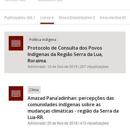
Bioma / Bacia
Publicações ISA 1
Livros 4
Teses/Dissertações 0
Documentos 66
Tema
Política Indígena
Subtema
Protocolo de Consulta dos Povos
Indígenas da Região Serra da Lua,
Área de Levantamento
Roraima.
Adicionado:
12 de Dez de 2019
| 207 visualizações
Área Protegida
Clima
BUSCAR
Amazad Pana’adinhan: percepções das
comunidades indígenas sobre as
mudanças climáticas - região da Serra da
Lua-RR.
Adicionado:
20 de Nov de 2018
| 413 visualizações