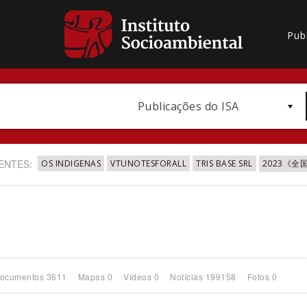
Pub
Publicações do ISA
ENTES:
OS INDIGENAS
VTUNOTESFORALL
TRIS BASE SRL
2023《
Bioma / Bacia
ocumentos 3611
Mapas 0
Vídeos 0
Notícias 199158
Fotos 0
Subtema