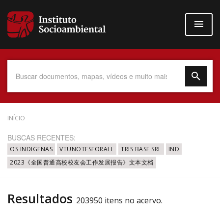
Pular
para
o
conteúdo
principal
Data do Documento
INÍCIO
BUSCAS RECENTES:
OS INDIGENAS
VTUNOTESFORALL
TRIS BASE SRL
IND
2023《全国普通高校校友会工作发展报告》文本文档
Até
Resultados
203950 itens no acervo.
Povo Indígena