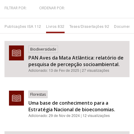
FILTRAR POR:
ORDENAR POR:
Bioma / Bacia
Publicações ISA 112
Livros 832
Teses/Dissertações 92
Documento
Tema
Subtema
Biodiversidade
PAN Aves da Mata Atlântica: relatório de
Área de Levantamento
pesquisa de percepção socioambiental.
Adicionado:
13 de Fev de 2025
| 27 visualizações
Área Protegida
Florestas
BUSCAR
Uma base de conhecimento para a
Estratégia Nacional de bioeconomias.
Adicionado:
29 de Nov de 2024
| 12 visualizações