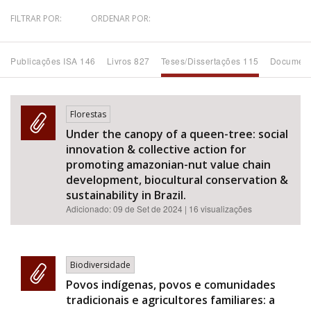
FILTRAR POR:
ORDENAR POR:
Bioma / Bacia
Publicações ISA 146
Livros 827
Teses/Dissertações 115
Document
Tema
Subtema
Florestas
Under the canopy of a queen-tree: social
Área de Levantamento
innovation & collective action for
promoting amazonian-nut value chain
Área Protegida
development, biocultural conservation &
sustainability in Brazil.
Adicionado:
09 de Set de 2024
| 16 visualizações
BUSCAR
Biodiversidade
Povos indígenas, povos e comunidades
tradicionais e agricultores familiares: a