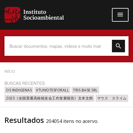
Pular
para
o
conteúdo
principal
Data do Documento
INÍCIO
BUSCAS RECENTES:
OS INDIGENAS
VTUNOTESFORALL
TRIS BASE SRL
2023《全国普通高校校友会工作发展报告》文本文档
マウス スライム
Até
Resultados
204054 itens no acervo.
Povo Indígena