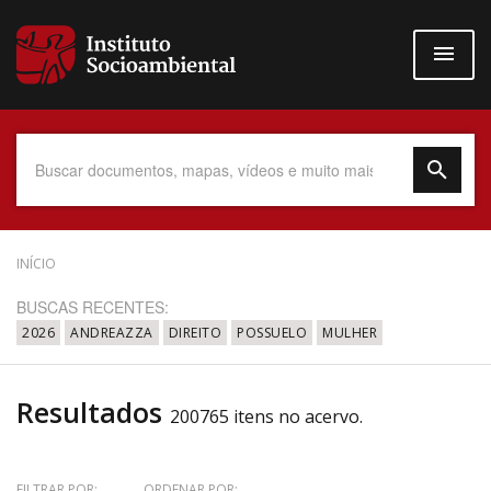
Pular
para
o
conteúdo
principal
Data do Documento
INÍCIO
BUSCAS RECENTES:
2026
ANDREAZZA
DIREITO
POSSUELO
MULHER
Até
Resultados
200765 itens no acervo.
Povo Indígena
FILTRAR POR:
ORDENAR POR: