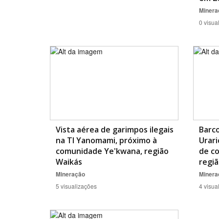
Minera
0 visua
Vista aérea de garimpos ilegais
Barco
na TI Yanomami, próximo à
Urari
comunidade Ye'kwana, região
de c
Waikás
regiã
Mineração
Minera
5 visualizações
4 visua