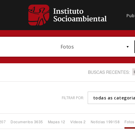
Pub
Fotos
BUSCAS RECENTES:
todas as categori
FILTRAR POR:
Bioma / Bacia
207
Documentos 3635
Mapas 12
Vídeos 2
Notícias 199158
Fotos
Subtema