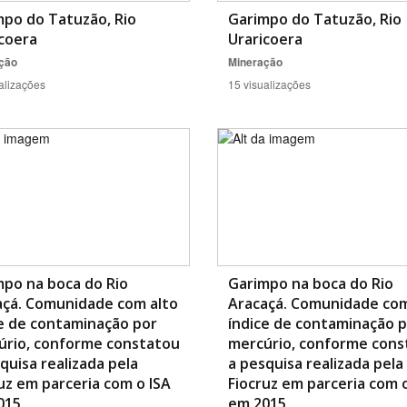
mpo do Tatuzão, Rio
Garimpo do Tatuzão, Rio
coera
Uraricoera
ção
Mineração
alizações
15 visualizações
po na boca do Rio
Garimpo na boca do Rio
açá. Comunidade com alto
Aracaçá. Comunidade com
e de contaminação por
índice de contaminação 
úrio, conforme constatou
mercúrio, conforme cons
quisa realizada pela
a pesquisa realizada pela
uz em parceria com o ISA
Fiocruz em parceria com 
015
em 2015