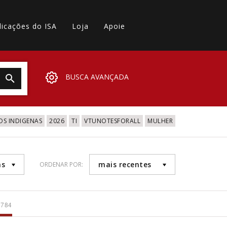
licações do ISA
Loja
Apoie
BUSCA AVANÇADA
OS INDIGENAS
2026
TI
VTUNOTESFORALL
MULHER
as
mais recentes
ORDENAR POR:
 784