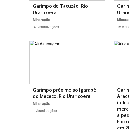
Garimpo do Tatuzão, Rio
Gari
Uraricoera
Urari
Mineração
Minera
37 visualizações
15 visu
Garimpo próximo ao Igarapé
Garim
do Macaco, Rio Uraricoera
Arac
índic
Mineração
merc
1 visualizações
a pes
Fiocr
em 2