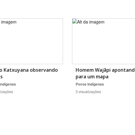
Área Protegida
o Katxuyana observando
Homem Wajãpi apontand
s
para um mapa
Indígenas
Povos Indígenas
lizações
3 visualizações