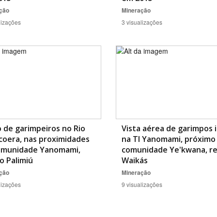
ção
Mineração
lizações
3 visualizações
 de garimpeiros no Rio
Vista aérea de garimpos i
coera, nas proximidades
na TI Yanomami, próximo
omunidade Yanomami,
comunidade Ye'kwana, re
o Palimiú
Waikás
ção
Mineração
lizações
9 visualizações