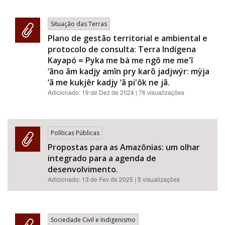
Situação das Terras
Plano de gestão territorial e ambiental e
protocolo de consulta: Terra Indígena
Kayapó = Pyka me bà me ngô me me'ĩ
‘ãno ãm kadjy amĩn pry karõ jadjwýr: mỳja
‘ã me kukjêr kadjy ‘ã pi'ôk ne jã.
Adicionado:
19 de Dez de 2024
| 76 visualizações
Políticas Públicas
Propostas para as Amazônias: um olhar
integrado para a agenda de
desenvolvimento.
Adicionado:
13 de Fev de 2025
| 5 visualizações
Sociedade Civil e Indigenismo