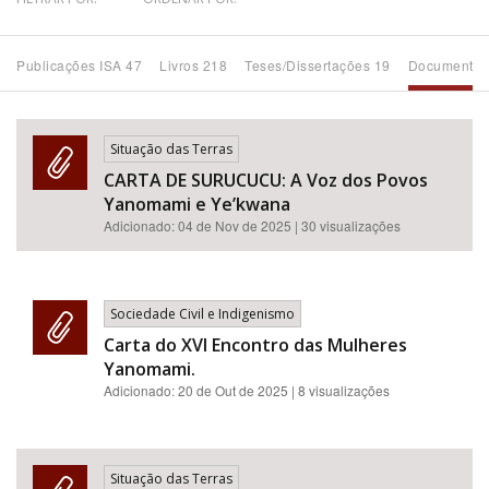
Bioma / Bacia
Publicações ISA 47
Livros 218
Teses/Dissertações 19
Documentos
Tema
Situação das Terras
Subtema
CARTA DE SURUCUCU: A Voz dos Povos
Yanomami e Ye’kwana
Área de Levantamento
Adicionado:
04 de Nov de 2025
| 30 visualizações
Área Protegida
Sociedade Civil e Indigenismo
Carta do XVI Encontro das Mulheres
BUSCAR
Yanomami.
Adicionado:
20 de Out de 2025
| 8 visualizações
Situação das Terras