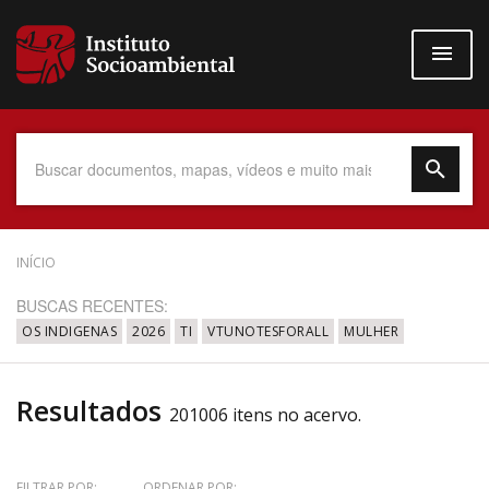
Pular
para
o
conteúdo
principal
Data do Documento
INÍCIO
BUSCAS RECENTES:
OS INDIGENAS
2026
TI
VTUNOTESFORALL
MULHER
Até
Resultados
201006 itens no acervo.
Povo Indígena
FILTRAR POR:
ORDENAR POR: