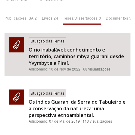
Bioma / Bacia
Publicações ISA 2
Livros 24
Teses/Dissertações 3
Documentos 34
Tema
Situação das Terras
Subtema
O rio inabalável: conhecimento e
território, caminhos mbya guarani desde
Área de Levantamento
Yvymbyte a Piraí.
Adicionado:
10 de Nov de 2022
| 68 visualizações
Área Protegida
Situação das Terras
BUSCAR
Os índios Guarani da Serra do Tabuleiro e
a conservação da natureza: uma
perspectiva etnoambiental.
Adicionado:
07 de Mai de 2019
| 113 visualizações