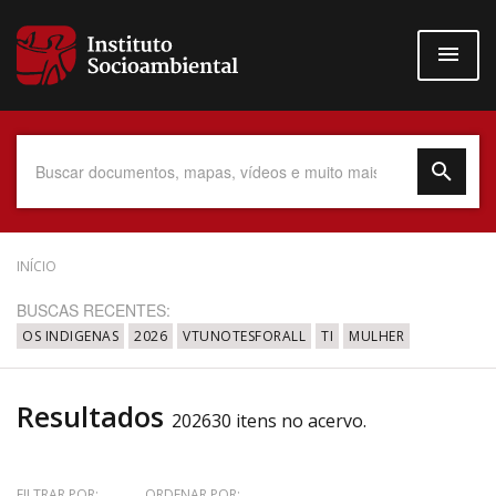
Pular
para
o
conteúdo
principal
Data do Documento
INÍCIO
BUSCAS RECENTES:
OS INDIGENAS
2026
VTUNOTESFORALL
TI
MULHER
Até
Resultados
202630 itens no acervo.
Povo Indígena
FILTRAR POR:
ORDENAR POR: