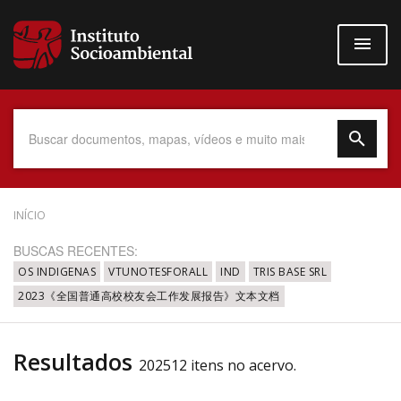
Pular
para
o
conteúdo
principal
Data do Documento
INÍCIO
BUSCAS RECENTES:
OS INDIGENAS
VTUNOTESFORALL
IND
TRIS BASE SRL
2023《全国普通高校校友会工作发展报告》文本文档
Até
Resultados
202512 itens no acervo.
Povo Indígena