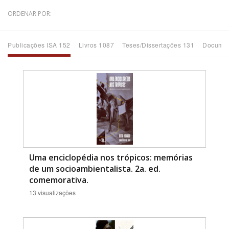
ORDENAR POR:
Bioma / Bacia
Publicações ISA 152
Livros 1087
Teses/Dissertações 131
Documen
Tema
Subtema
Área de Levantamento
Área Protegida
Uma enciclopédia nos trópicos: memórias
BUSCAR
de um socioambientalista. 2a. ed.
comemorativa.
13 visualizações