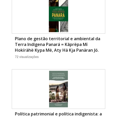
Plano de gestão territorial e ambiental da
Terra Indígena Panará = Kâprëpa Mï
Hokïrähë Kypa Më, Aty Hä Kja Panäran Jö.
72 visualizações
Política patrimonial e política indigenista: a