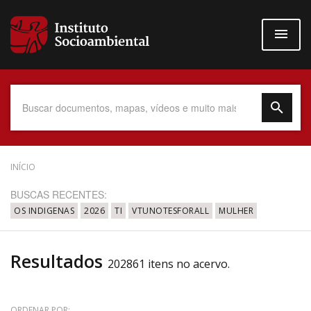
Pular
para
o
conteúdo
principal
Data do Documento
INÍCIO
BUSCAS RECENTES:
OS INDIGENAS
2026
TI
VTUNOTESFORALL
MULHER
Até
Resultados
202861 itens no acervo.
Povo Indígena
ORDENAR POR: