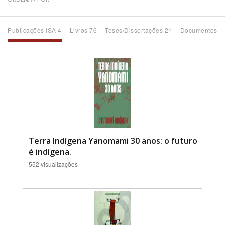
Bioma / Bacia
Publicações ISA 4
Livros 76
Teses/Dissertações 21
Documentos 3
Tema
Subtema
Área de Levantamento
Área Protegida
Terra Indígena Yanomami 30 anos: o futuro
é indígena.
552 visualizações
BUSCAR