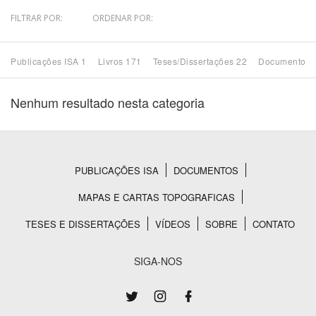
FILTRAR POR:
ORDENAR POR:
Bioma / Bacia
Publicações ISA 1
Livros 171
Teses/Dissertações 22
Documentos 
Tema
Nenhum resultado nesta categoria
Subtema
Área de Levantamento
PUBLICAÇÕES ISA
DOCUMENTOS
Rodapé
Área Protegida
MAPAS E CARTAS TOPOGRAFICAS
TESES E DISSERTAÇÕES
VÍDEOS
SOBRE
CONTATO
BUSCAR
SIGA-NOS