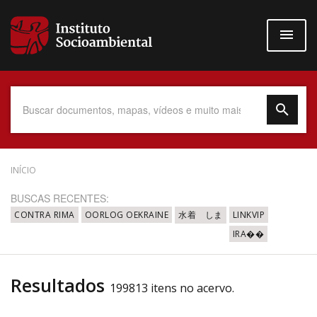
Pular
para
o
conteúdo
principal
Data do Documento
INÍCIO
BUSCAS RECENTES:
CONTRA RIMA
OORLOG OEKRAINE
水着 しま
LINKVIP
IRA��
Até
Resultados
199813 itens no acervo.
Povo Indígena