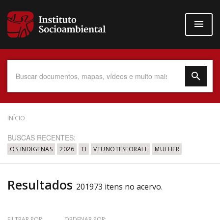
Pular
para
o
conteúdo
principal
Data do Documento
INÍCIO
BUSCAS RECENTES:
OS INDIGENAS
2026
TI
VTUNOTESFORALL
MULHER
Até
Resultados
201973 itens no acervo.
Povo Indígena
FILTRAR POR:
ORDENAR POR: