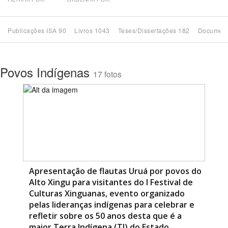
Bioma / Bacia
Publicações ISA 90
Livros 1043
Teses/Dissertações 182
Document
Tema
Povos Indígenas
17 fotos
Subtema
Área de Levantamento
Área Protegida
BUSCAR
Apresentação de flautas Uruá por povos do
Alto Xingu para visitantes do I Festival de
Culturas Xinguanas, evento organizado
pelas lideranças indígenas para celebrar e
refletir sobre os 50 anos desta que é a
maior Terra Indígena (TI) do Estado…