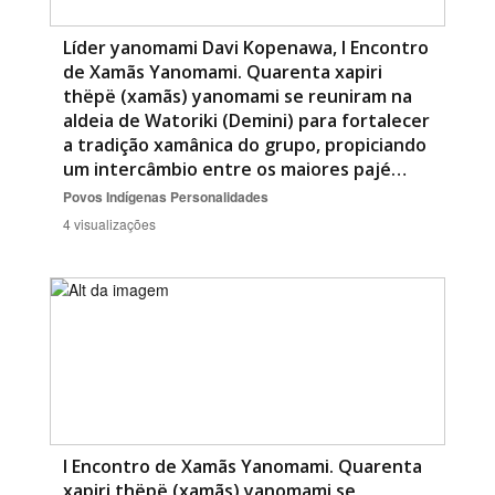
Líder yanomami Davi Kopenawa, I Encontro
de Xamãs Yanomami. Quarenta xapiri
thëpë (xamãs) yanomami se reuniram na
aldeia de Watoriki (Demini) para fortalecer
a tradição xamânica do grupo, propiciando
um intercâmbio entre os maiores pajé…
Povos Indígenas
Personalidades
4 visualizações
I Encontro de Xamãs Yanomami. Quarenta
xapiri thëpë (xamãs) yanomami se