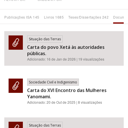
Bioma / Bacia
Publicações ISA 145
Livros 1685
Teses/Dissertações 242
Documen
Tema
Situação das Terras
Subtema
Carta do povo Xetá às autoridades
públicas.
Área de Levantamento
Adicionado:
16 de Jan de 2026
| 19 visualizações
Área Protegida
Sociedade Civil e Indigenismo
Carta do XVI Encontro das Mulheres
BUSCAR
Yanomami.
Adicionado:
20 de Out de 2025
| 8 visualizações
Situação das Terras