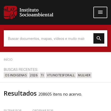
Pular
para
o
conteúdo
principal
Data do Documento
INÍCIO
BUSCAS RECENTES:
OS INDIGENAS
2026
TI
VTUNOTESFORALL
MULHER
Até
Resultados
208605 itens no acervo.
Povo Indígena
FILTRAR POR:
ORDENAR POR: