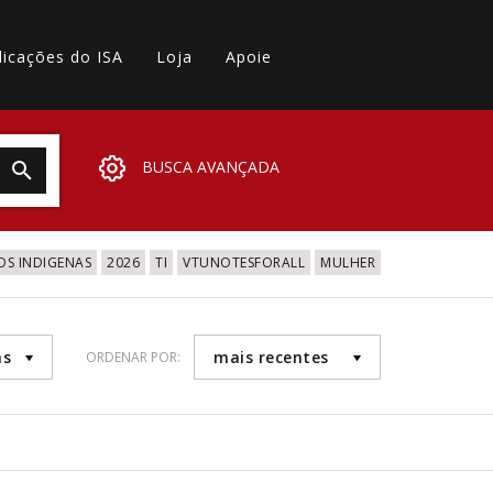
licações do ISA
Loja
Apoie
BUSCA AVANÇADA
OS INDIGENAS
2026
TI
VTUNOTESFORALL
MULHER
as
mais recentes
ORDENAR POR: