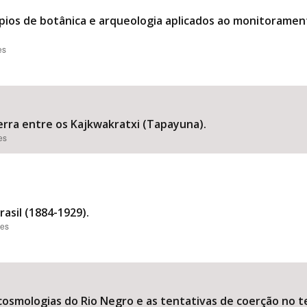
ípios de botânica e arqueologia aplicados ao monitoramen
es
rra entre os Kajkwakratxi (Tapayuna).
es
asil (1884-1929).
ões
cosmologias do Rio Negro e as tentativas de coerção no te