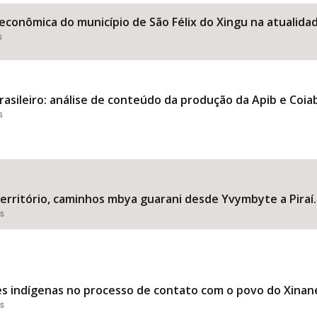
econômica do município de São Félix do Xingu na atualida
s
Área Protegida
asileiro: análise de conteúdo da produção da Apib e Coia
s
território, caminhos mbya guarani desde Yvymbyte a Piraí.
es
s indígenas no processo de contato com o povo do Xinane 
es