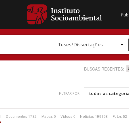
Pub
Teses/Dissertações
BUSCAS RECENTES:
todas as categori
FILTRAR POR:
Bioma / Bacia
1
Documentos 1732
Mapas 0
Vídeos 0
Notícias 199158
Fotos 52
Subtema