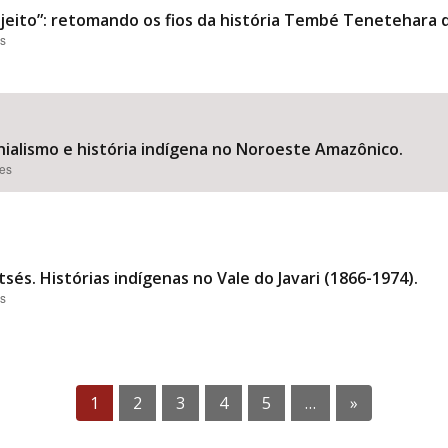
eito”: retomando os fios da história Tembé Tenetehara d
es
nialismo e história indígena no Noroeste Amazônico.
ões
és. Histórias indígenas no Vale do Javari (1866-1974).
es
1
2
3
4
5
…
»