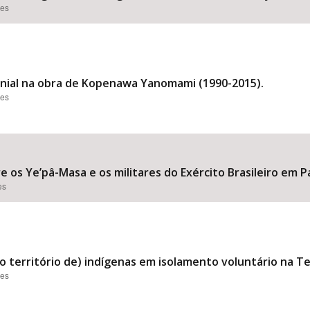
ões
onial na obra de Kopenawa Yanomami (1990-2015).
ões
tre os Ye’pâ-Masa e os militares do Exército Brasileiro em
es
o território de) indígenas em isolamento voluntário na T
ões