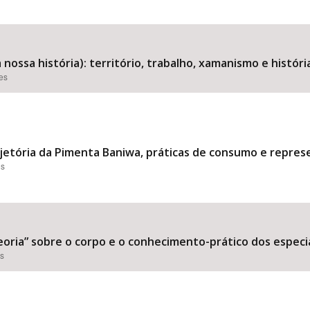
a nossa história): território, trabalho, xamanismo e histó
ões
rajetória da Pimenta Baniwa, práticas de consumo e repres
es
oria” sobre o corpo e o conhecimento-prático dos especia
es