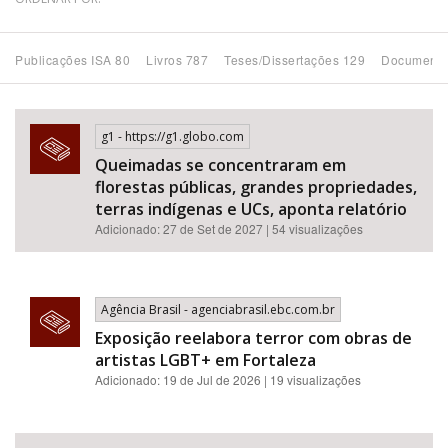
Bioma / Bacia
Publicações ISA 80
Livros 787
Teses/Dissertações 129
Documento
Tema
g1 - https://g1.globo.com
Subtema
Queimadas se concentraram em
florestas públicas, grandes propriedades,
Área de Levantamento
terras indígenas e UCs, aponta relatório
Adicionado: 27 de Set de 2027 | 54 visualizações
Área Protegida
Agência Brasil - agenciabrasil.ebc.com.br
BUSCAR
Exposição reelabora terror com obras de
artistas LGBT+ em Fortaleza
Adicionado: 19 de Jul de 2026 | 19 visualizações