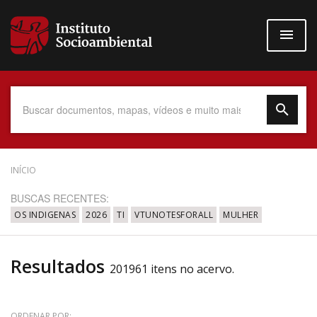
Pular
para
o
conteúdo
principal
Data do Documento
INÍCIO
BUSCAS RECENTES:
OS INDIGENAS
2026
TI
VTUNOTESFORALL
MULHER
Até
Resultados
201961 itens no acervo.
Povo Indígena
ORDENAR POR: