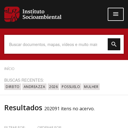
Pular
para
o
conteúdo
principal
Data do Documento
INÍCIO
BUSCAS RECENTES:
DIREITO
ANDREAZZA
2026
POSSUELO
MULHER
Até
Resultados
202091 itens no acervo.
Povo Indígena
FILTRAR POR:
ORDENAR POR: