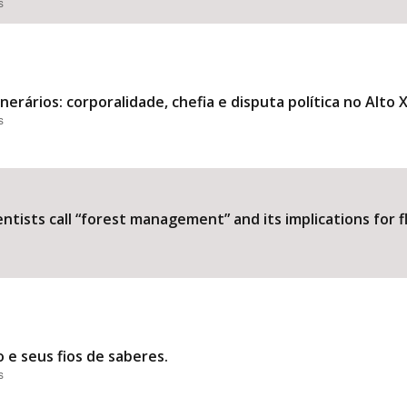
s
nerários: corporalidade, chefia e disputa política no Alto 
s
tists call “forest management” and its implications for flo
e seus fios de saberes.
s