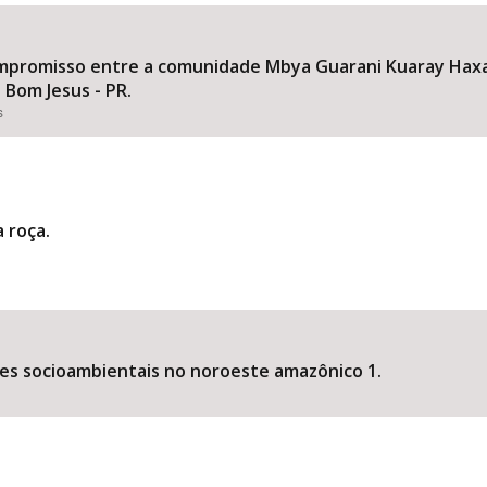
mpromisso entre a comunidade Mbya Guarani Kuaray Haxa
 Bom Jesus - PR.
Área Protegida
s
 roça.
es socioambientais no noroeste amazônico 1.