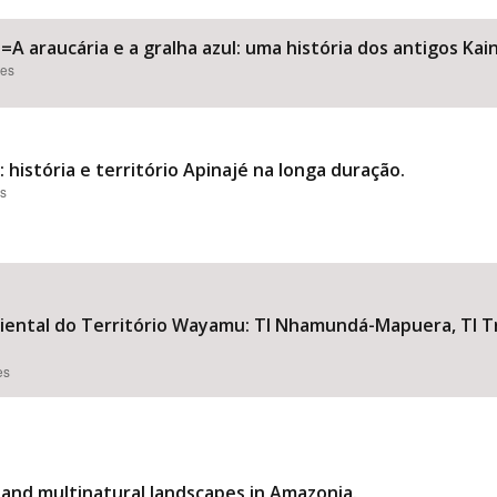
ú=A araucária e a gralha azul: uma história dos antigos Kai
ões
história e território Apinajé na longa duração.
es
biental do Território Wayamu: TI Nhamundá-Mapuera, TI 
es
 and multinatural landscapes in Amazonia.