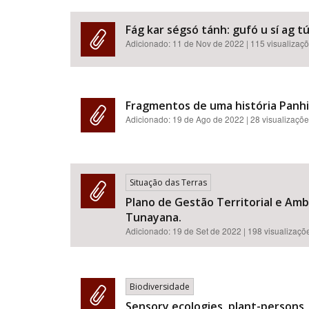
Fág kar ségsó tánh: gufó u sí ag t
Adicionado:
11 de Nov de 2022
| 115 visualizaç
Fragmentos de uma história Panhi: 
Adicionado:
19 de Ago de 2022
| 28 visualizaçõ
Situação das Terras
Plano de Gestão Territorial e Am
Tunayana.
Adicionado:
19 de Set de 2022
| 198 visualizaçõ
Biodiversidade
Sensory ecologies, plant-persons,