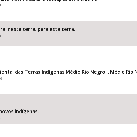
s
a, nesta terra, para esta terra.
s
ental das Terras Indígenas Médio Rio Negro I, Médio Rio N
es
povos indígenas.
s