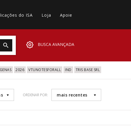
licações do ISA
Loja
Apoie
BUSCA AVANÇADA
IGENAS
2026
VTUNOTESFORALL
IND
TRIS BASE SRL
as
mais recentes
ORDENAR POR: