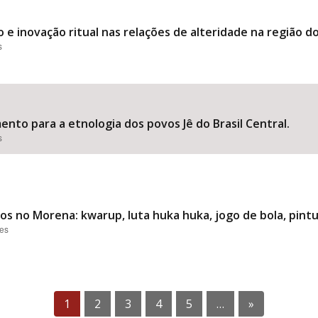
e inovação ritual nas relações de alteridade na região do 
s
to para a etnologia dos povos Jê do Brasil Central.
s
 no Morena: kwarup, luta huka huka, jogo de bola, pintu
ões
1
2
3
4
5
…
»