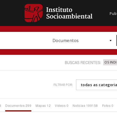
Pub
Documentos
BUSCAS RECENTES:
OS IND
todas as categori
FILTRAR POR:
Bioma / Bacia
8
Documentos 299
Mapas 12
Vídeos 0
Notícias 199158
Fotos 0
Subtema