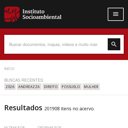
Pular
para
o
conteúdo
principal
Data do Documento
INÍCIO
BUSCAS RECENTES:
2026
ANDREAZZA
DIREITO
POSSUELO
MULHER
Até
Resultados
201908 itens no acervo.
Povo Indígena
FILTRAR POR:
ORDENAR POR: