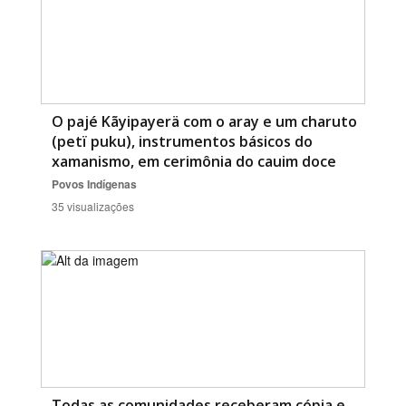
O pajé Kãyipayerä com o aray e um charuto
(petï puku), instrumentos básicos do
xamanismo, em cerimônia do cauim doce
Povos Indígenas
35 visualizações
Todas as comunidades receberam cópia e