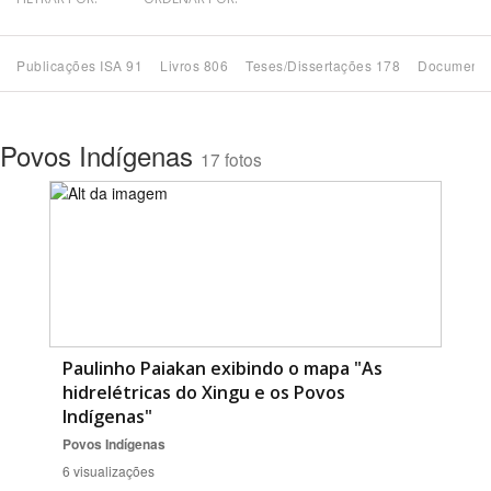
Bioma / Bacia
Publicações ISA 91
Livros 806
Teses/Dissertações 178
Documento
Tema
Povos Indígenas
17 fotos
Subtema
Área de Levantamento
Área Protegida
BUSCAR
Paulinho Paiakan exibindo o mapa "As
hidrelétricas do Xingu e os Povos
Indígenas"
Povos Indígenas
6 visualizações