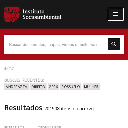
Pular
para
o
conteúdo
principal
Data do Documento
INÍCIO
BUSCAS RECENTES:
ANDREAZZA
DIREITO
2026
POSSUELO
MULHER
Até
Resultados
201908 itens no acervo.
Povo Indígena
FILTRAR POR:
ORDENAR POR: