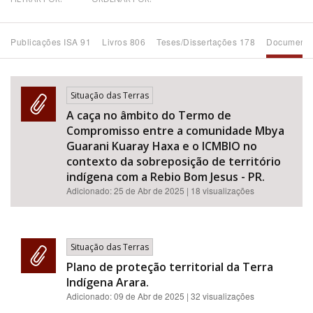
Bioma / Bacia
Publicações ISA 91
Livros 806
Teses/Dissertações 178
Documento
Tema
Situação das Terras
Subtema
A caça no âmbito do Termo de
Compromisso entre a comunidade Mbya
Área de Levantamento
Guarani Kuaray Haxa e o ICMBIO no
contexto da sobreposição de território
indígena com a Rebio Bom Jesus - PR.
Área Protegida
Adicionado:
25 de Abr de 2025
| 18 visualizações
BUSCAR
Situação das Terras
Plano de proteção territorial da Terra
Indígena Arara.
Adicionado:
09 de Abr de 2025
| 32 visualizações