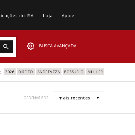
licações do ISA
Loja
Apoie
BUSCA AVANÇADA
:
2026
DIREITO
ANDREAZZA
POSSUELO
MULHER
mais recentes
ORDENAR POR: