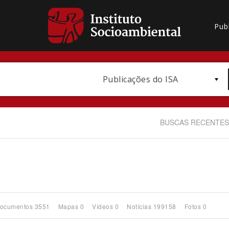
Pub
Publicações do ISA
BUSCAS RECENTES
Bioma / Bacia
ocumentos 3551
Mapas 0
Vídeos 0
Notícias 199158
Fotos 0
Subtema