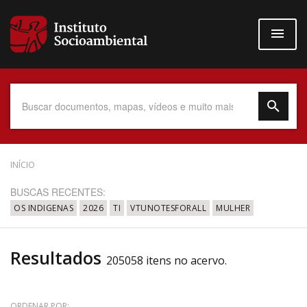
Pular
para
o
conteúdo
principal
Data do Documento
INÍCIO
BUSCAS RECENTES:
OS INDIGENAS
2026
TI
VTUNOTESFORALL
MULHER
Até
Resultados
205058 itens no acervo.
Povo Indígena
ORDENAR POR: