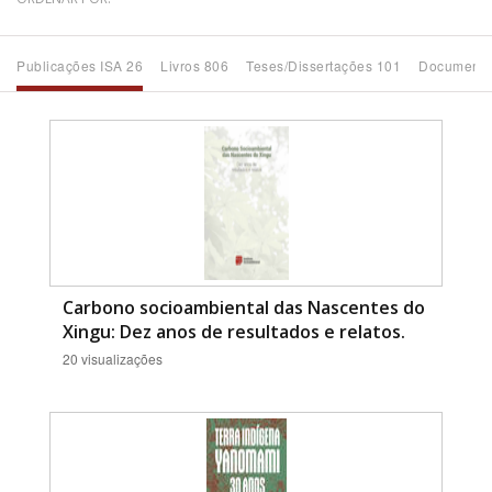
Bioma / Bacia
Publicações ISA 26
Livros 806
Teses/Dissertações 101
Documento
Tema
Subtema
Área de Levantamento
Área Protegida
Carbono socioambiental das Nascentes do
Xingu: Dez anos de resultados e relatos.
20 visualizações
BUSCAR