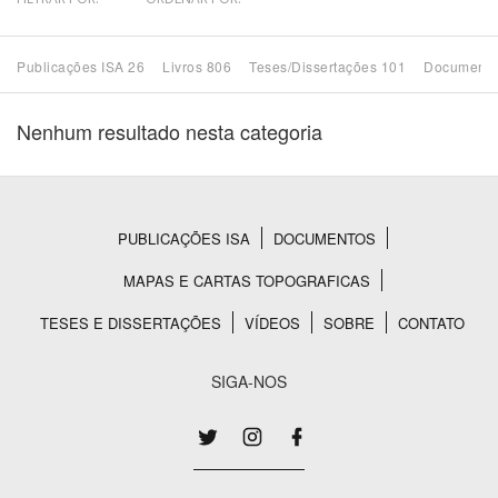
Bioma / Bacia
Publicações ISA 26
Livros 806
Teses/Dissertações 101
Documento
Tema
Nenhum resultado nesta categoria
Subtema
Área de Levantamento
PUBLICAÇÕES ISA
DOCUMENTOS
Rodapé
MAPAS E CARTAS TOPOGRAFICAS
Área Protegida
TESES E DISSERTAÇÕES
VÍDEOS
SOBRE
CONTATO
BUSCAR
SIGA-NOS