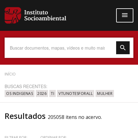
Pular
para
o
conteúdo
principal
Data do Documento
INÍCIO
BUSCAS RECENTES:
OS INDIGENAS
2026
TI
VTUNOTESFORALL
MULHER
Até
Resultados
205058 itens no acervo.
Povo Indígena
FILTRAR POR:
ORDENAR POR: