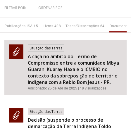
FILTRAR POR:
ORDENAR POR:
Bioma / Bacia
Publicações ISA 15
Livros 428
Teses/Dissertações 64
Documentos
Tema
Subtema
Situação das Terras
A caça no âmbito do Termo de
Área de Levantamento
Compromisso entre a comunidade Mbya
Guarani Kuaray Haxa e o ICMBIO no
Área Protegida
contexto da sobreposição de território
indígena com a Rebio Bom Jesus - PR.
Adicionado:
25 de Abr de 2025
| 18 visualizações
BUSCAR
Situação das Terras
Decisão [suspende o processo de
demarcação da Terra Indígena Toldo