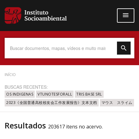
Pular
para
o
conteúdo
principal
Data do Documento
INÍCIO
BUSCAS RECENTES:
OS INDIGENAS
VTUNOTESFORALL
TRIS BASE SRL
2023《全国普通高校校友会工作发展报告》文本文档
マウス スライム
Até
Resultados
203617 itens no acervo.
Povo Indígena