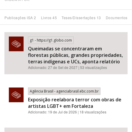
Bioma / Bacia
Publicações ISA 2
Livros 45
Teses/Dissertações 13
Documentos 1
Tema
g1 - https://g1.globo.com
Subtema
Queimadas se concentraram em
florestas públicas, grandes propriedades,
Área de Levantamento
terras indígenas e UCs, aponta relatório
Adicionado: 27 de Set de 2027 | 53 visualizações
Área Protegida
Agência Brasil - agenciabrasil.ebc.com.br
BUSCAR
Exposição reelabora terror com obras de
artistas LGBT+ em Fortaleza
Adicionado: 19 de Jul de 2026 | 18 visualizações