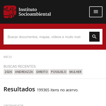
Pular
para
o
conteúdo
principal
Data do Documento
INÍCIO
BUSCAS RECENTES:
2026
ANDREAZZA
DIREITO
POSSUELO
MULHER
Até
Resultados
199365 itens no acervo.
Povo Indígena
ORDENAR POR: