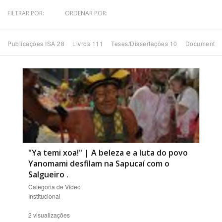
FILTRAR POR:
ORDENAR POR:
Bioma / Bacia
Publicações ISA 28
Livros 111
Teses/Dissertações 10
Documentos
Tema
Subtema
Área de Levantamento
Área Protegida
"Ya temi xoa!" | A beleza e a luta do povo
BUSCAR
Yanomami desfilam na Sapucaí com o
Salgueiro
.
Categoria de Vídeo
Institucional
2 visualizações