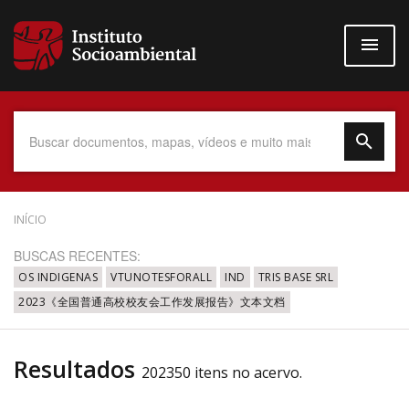
Pular
para
o
conteúdo
principal
Data do Documento
INÍCIO
BUSCAS RECENTES:
OS INDIGENAS
VTUNOTESFORALL
IND
TRIS BASE SRL
2023《全国普通高校校友会工作发展报告》文本文档
Até
Resultados
202350 itens no acervo.
Povo Indígena