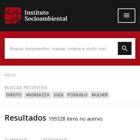
Pular
para
o
conteúdo
principal
Data do Documento
INÍCIO
BUSCAS RECENTES:
DIREITO
ANDREAZZA
2026
POSSUELO
MULHER
Até
Resultados
199328 itens no acervo.
Povo Indígena
FILTRAR POR:
ORDENAR POR: