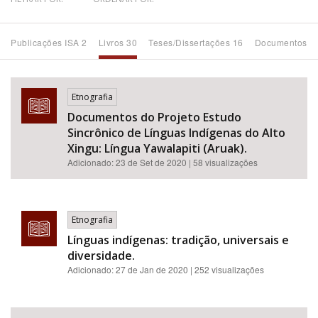
Bioma / Bacia
Publicações ISA 2
Livros 30
Teses/Dissertações 16
Documentos 1
Tema
Etnografia
Subtema
Documentos do Projeto Estudo
Sincrônico de Línguas Indígenas do Alto
Área de Levantamento
Xingu: Língua Yawalapiti (Aruak).
Adicionado:
23 de Set de 2020
| 58 visualizações
Área Protegida
Etnografia
BUSCAR
Línguas indígenas: tradição, universais e
diversidade.
Adicionado:
27 de Jan de 2020
| 252 visualizações