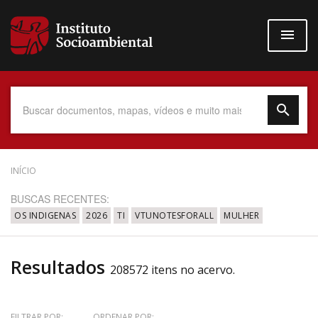
Pular
para
o
conteúdo
principal
Data do Documento
INÍCIO
BUSCAS RECENTES:
OS INDIGENAS
2026
TI
VTUNOTESFORALL
MULHER
Até
Resultados
208572 itens no acervo.
Povo Indígena
FILTRAR POR:
ORDENAR POR: