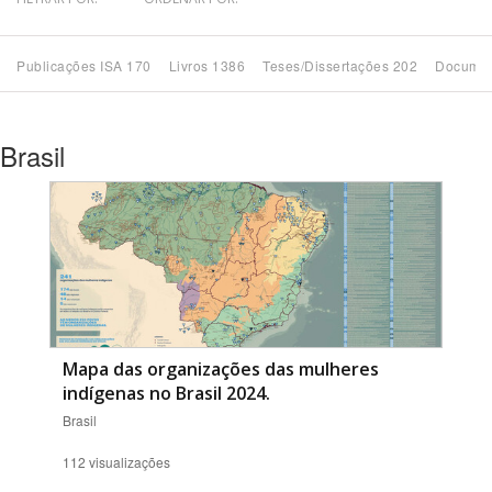
Bioma / Bacia
Publicações ISA 170
Livros 1386
Teses/Dissertações 202
Documen
Tema
Brasil
Subtema
Área de Levantamento
Área Protegida
BUSCAR
Mapa das organizações das mulheres
indígenas no Brasil 2024.
Brasil
112 visualizações