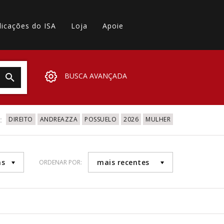
licações do ISA
Loja
Apoie
BUSCA AVANÇADA
:
DIREITO
ANDREAZZA
POSSUELO
2026
MULHER
as
mais recentes
ORDENAR POR: