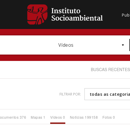
Pub
Vídeos
BUSCAS RECENTES
todas as categori
FILTRAR POR:
Bioma / Bacia
ocumentos 376
Mapas 1
Vídeos 0
Notícias 199158
Fotos 0
Subtema