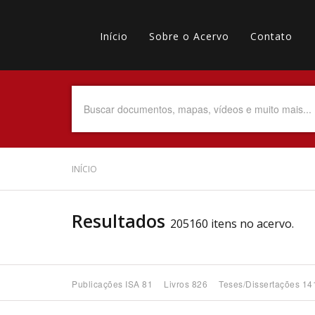
Pular
Main
para
o
Início
Sobre o Acervo
Contato
navigation
Menu
conteúdo
principal
secundário
Data do Documento
Até
INÍCIO
Resultados
205160 itens no acervo.
Povo Indígena
Publicações ISA 81
Livros 826
Teses/Dissertações 14
Tema