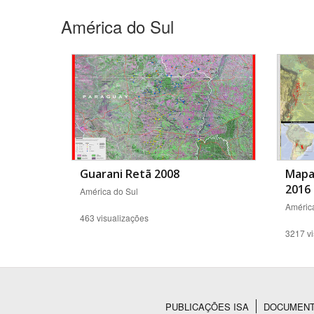
América do Sul
Área de Levantamento
Guarani Retã 2008
Mapa
2016
América do Sul
América
463 visualizações
3217 vi
PUBLICAÇÕES ISA
DOCUMEN