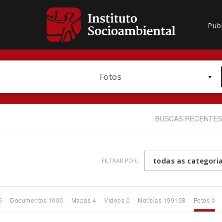
Pub
Fotos
BUSCAS RECENTES
todas as categori
FILTRAR POR:
Bioma / Bacia
6
Documentos 1000
Mapas 4
Vídeos 0
Notícias 199158
Fotos 0
Subtema