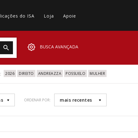
licações do ISA
Loja
Apoie
BUSCA AVANÇADA
:
2026
DIREITO
ANDREAZZA
POSSUELO
MULHER
as
mais recentes
ORDENAR POR: