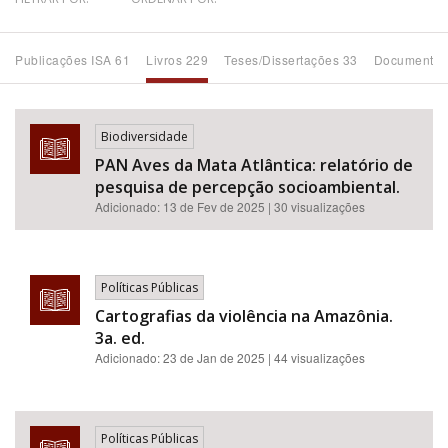
Bioma / Bacia
Publicações ISA 61
Livros 229
Teses/Dissertações 33
Documentos
Tema
Biodiversidade
Subtema
PAN Aves da Mata Atlântica: relatório de
pesquisa de percepção socioambiental.
Área de Levantamento
Adicionado:
13 de Fev de 2025
| 30 visualizações
Área Protegida
Políticas Públicas
Cartografias da violência na Amazônia.
BUSCAR
3a. ed.
Adicionado:
23 de Jan de 2025
| 44 visualizações
Políticas Públicas