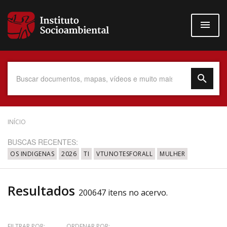
Pular
para
o
conteúdo
principal
Data do Documento
INÍCIO
BUSCAS RECENTES:
OS INDIGENAS
2026
TI
VTUNOTESFORALL
MULHER
Até
Resultados
200647 itens no acervo.
Povo Indígena
FILTRAR POR:
ORDENAR POR: