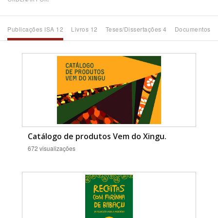
Bioma / Bacia
Publicações ISA 12
Livros 12
Teses/Dissertações 4
Documentos 7
Tema
Subtema
Área de Levantamento
Área Protegida
Catálogo de produtos Vem do Xingu.
672 visualizações
BUSCAR