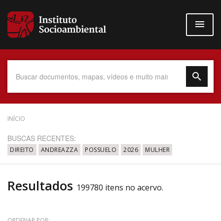
Pular
para
o
conteúdo
principal
Data do Documento
INÍCIO
BUSCAS RECENTES:
DIREITO
ANDREAZZA
POSSUELO
2026
MULHER
Até
Resultados
199780 itens no acervo.
Povo Indígena
ORDENAR POR: