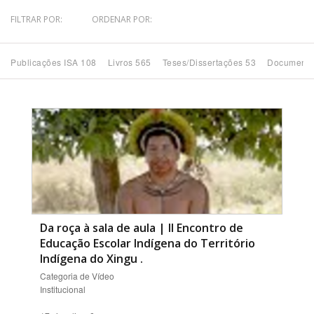
FILTRAR POR:
ORDENAR POR:
Bioma / Bacia
Publicações ISA 108
Livros 565
Teses/Dissertações 53
Documento
Tema
Subtema
Área de Levantamento
Área Protegida
Da roça à sala de aula | II Encontro de
BUSCAR
Educação Escolar Indígena do Território
Indígena do Xingu
.
Categoria de Vídeo
Institucional