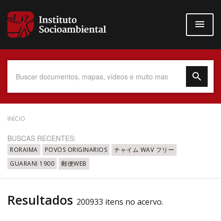
Pular
para
o
conteúdo
principal
Data do Documento
INÍCIO
BUSCAS RECENTES:
RORAIMA
POVOS ORIGINARIOS
チャイム WAV フリー
GUARANI 1900
郵便WEB
Até
Resultados
200933 itens no acervo.
Povo Indígena