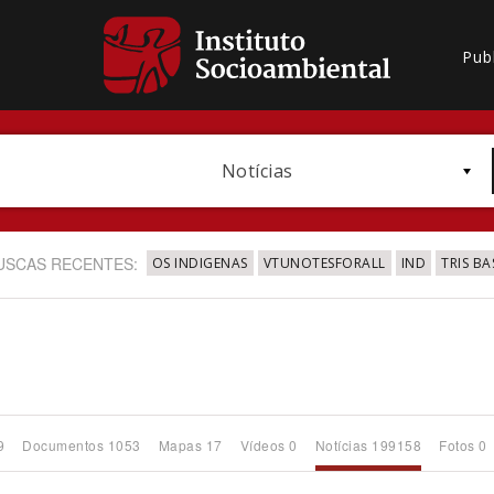
Pub
Notícias
USCAS RECENTES:
OS INDIGENAS
VTUNOTESFORALL
IND
TRIS BA
Bioma / Bacia
9
Documentos 1053
Mapas 17
Vídeos 0
Notícias 199158
Fotos 0
Subtema