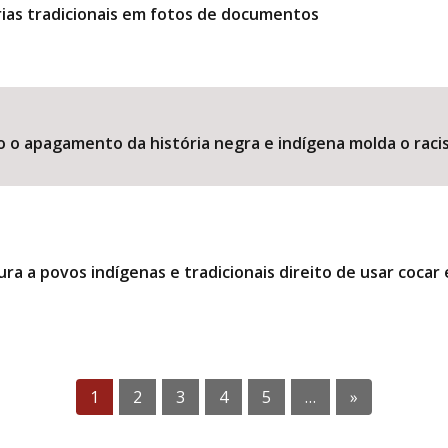
ias tradicionais em fotos de documentos
o o apagamento da história negra e indígena molda o raci
ra a povos indígenas e tradicionais direito de usar coca
1
2
3
4
5
…
»