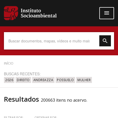
Pular
para
o
conteúdo
principal
Data do Documento
INÍCIO
BUSCAS RECENTES:
2026
DIREITO
ANDREAZZA
POSSUELO
MULHER
Até
Resultados
200663 itens no acervo.
Povo Indígena
FILTRAR POR:
ORDENAR POR: