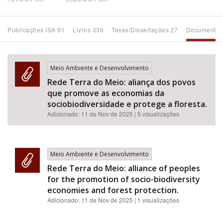
Bioma / Bacia
Publicações ISA 91
Livros 336
Teses/Dissertações 27
Documentos
Tema
Meio Ambiente e Desenvolvimento
Subtema
Rede Terra do Meio: aliança dos povos
que promove as economias da
Área de Levantamento
sociobiodiversidade e protege a floresta.
Adicionado:
11 de Nov de 2025
| 5 visualizações
Área Protegida
Meio Ambiente e Desenvolvimento
BUSCAR
Rede Terra do Meio: alliance of peoples
for the promotion of socio-biodiversity
economies and forest protection.
Adicionado:
11 de Nov de 2025
| 1 visualizações