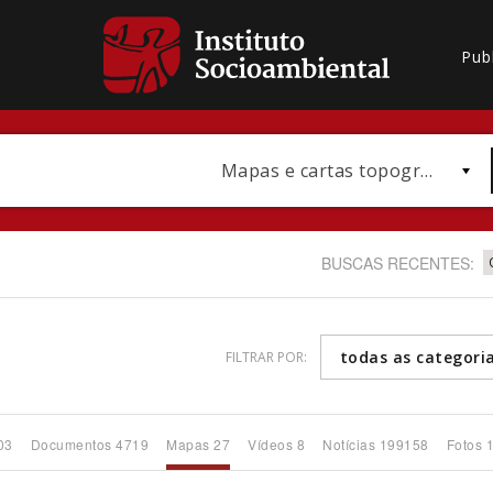
Pub
Mapas e cartas topográficas
BUSCAS RECENTES:
todas as categori
FILTRAR POR:
Bioma / Bacia
03
Documentos 4719
Mapas 27
Vídeos 8
Notícias 199158
Fotos 
Subtema