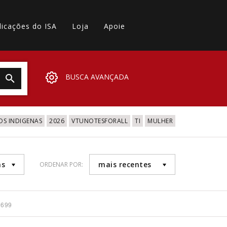
licações do ISA
Loja
Apoie
BUSCA AVANÇADA
OS INDIGENAS
2026
VTUNOTESFORALL
TI
MULHER
as
mais recentes
ORDENAR POR:
1699