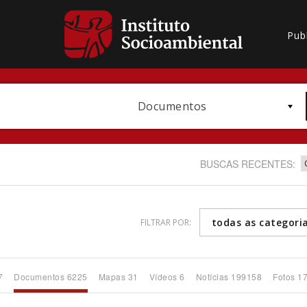
Pub
Documentos
BUSCAS RECENTES:
todas as categori
FILTRAR POR:
Bioma / Bacia
7
Documentos 6225
Mapas 31
Vídeos 6
Notícias 199158
Fotos 1
Subtema