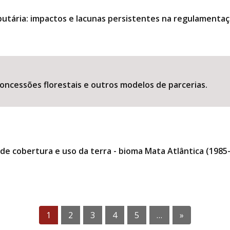
utária: impactos e lacunas persistentes na regulamentaç
oncessões florestais e outros modelos de parcerias.
 cobertura e uso da terra - bioma Mata Atlântica (1985-
1
2
3
4
5
…
»