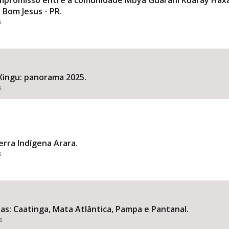
mpromisso entre a comunidade Mbya Guarani Kuaray Haxa
 Bom Jesus - PR.
s
Xingu: panorama 2025.
s
erra Indígena Arara.
s
: Caatinga, Mata Atlântica, Pampa e Pantanal.
s