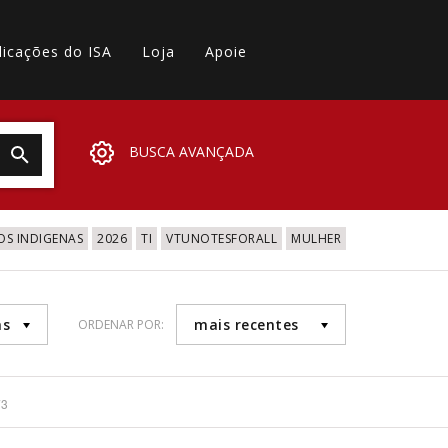
licações do ISA
Loja
Apoie
BUSCA AVANÇADA
OS INDIGENAS
2026
TI
VTUNOTESFORALL
MULHER
as
mais recentes
ORDENAR POR:
73