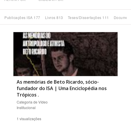
Bioma / Bacia
Publicações ISA 177
Livros 813
Teses/Dissertações 111
Document
Tema
Subtema
Área de Levantamento
Área Protegida
As memórias de Beto Ricardo, sócio-
fundador do ISA | Uma Enciclopédia nos
Trópicos
.
BUSCAR
Categoria de Vídeo
Institucional
1 visualizações