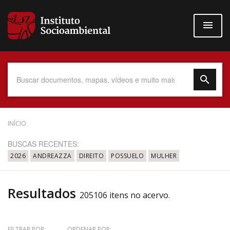
Pular
para
o
conteúdo
principal
Data do Documento
INÍCIO
BUSCAS RECENTES:
2026
ANDREAZZA
DIREITO
POSSUELO
MULHER
Até
Resultados
205106 itens no acervo.
Povo Indígena
FILTRAR POR:
ORDENAR POR: