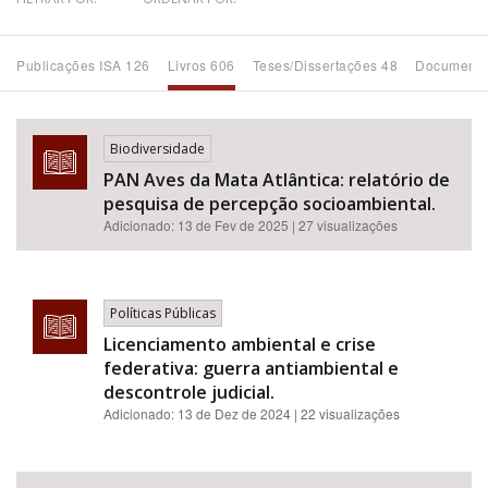
Bioma / Bacia
Publicações ISA 126
Livros 606
Teses/Dissertações 48
Documento
Tema
Biodiversidade
Subtema
PAN Aves da Mata Atlântica: relatório de
pesquisa de percepção socioambiental.
Área de Levantamento
Adicionado:
13 de Fev de 2025
| 27 visualizações
Área Protegida
Políticas Públicas
Licenciamento ambiental e crise
BUSCAR
federativa: guerra antiambiental e
descontrole judicial.
Adicionado:
13 de Dez de 2024
| 22 visualizações