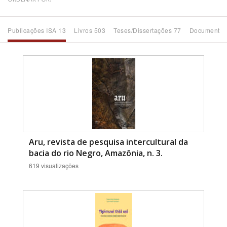
Bioma / Bacia
Publicações ISA 13
Livros 503
Teses/Dissertações 77
Documentos
Tema
Subtema
Área de Levantamento
Área Protegida
Aru, revista de pesquisa intercultural da
bacia do rio Negro, Amazônia, n. 3.
619 visualizações
BUSCAR