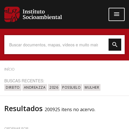
Pular
para
o
conteúdo
principal
Data do Documento
INÍCIO
BUSCAS RECENTES:
DIREITO
ANDREAZZA
2026
POSSUELO
MULHER
Até
Resultados
200925 itens no acervo.
Povo Indígena
ORDENAR POR: