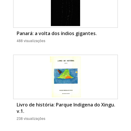
Panará: a volta dos índios gigantes.
488 visualizações
Livro de história: Parque Indigena do Xingu.
v.1.
238 visualizações